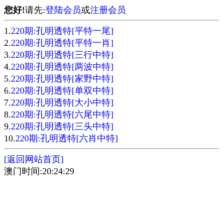
您好!
请先:
登陆会员
或
注册会员
1.
220期:孔明透特[平特一尾]
2.
220期:孔明透特[平特一肖]
3.
220期:孔明透特[三行中特]
4.
220期:孔明透特[两波中特]
5.
220期:孔明透特[家野中特]
6.
220期:孔明透特[单双中特]
7.
220期:孔明透特[大小中特]
8.
220期:孔明透特[六尾中特]
9.
220期:孔明透特[三头中特]
10.
220期:孔明透特[六肖中特]
[返回网站首页]
澳门时间:20:24:29