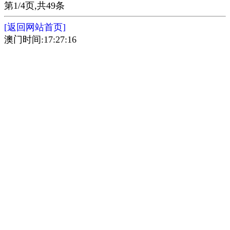
第1/4页,共49条
[返回网站首页]
澳门时间:17:27:16