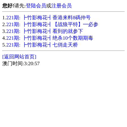
您好!
请先:
登陆会员
或
注册会员
1.
221期: ┣竹影梅花┫香港来料8碼仲号
2.
221期: ┣竹影梅花┫【战狼平特】━必参
3.
221期: ┣竹影梅花┫看到的就参下
4.
221期: ┣竹影梅花┫绝杀10个数期期毒
5.
221期: ┣竹影梅花┫七俏走天桥
[返回网站首页]
澳门时间:3:20:57