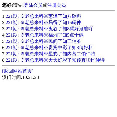
您好!
请先:
登陆会员
或
注册会员
1.
221期: ※老总来料※惠泽了知八碼料
2.
221期: ※老总来料※易得了知16碼仲
3.
221期: ※老总来料※鬼谷了知8碼好鬼准吖
4.
221期: ※老总来料※福湘了知5点十碼
5.
221期: ※老总来料※民间了知三俏准
6.
221期: ※老总来料※贵宾中彩了知8俏好料
7.
221期: ※老总来料※星彩了知内慕二俏仲特
8.
221期: ※老总来料※天天好彩了知传真①肖仲特
[返回网站首页]
澳门时间:10:21:23