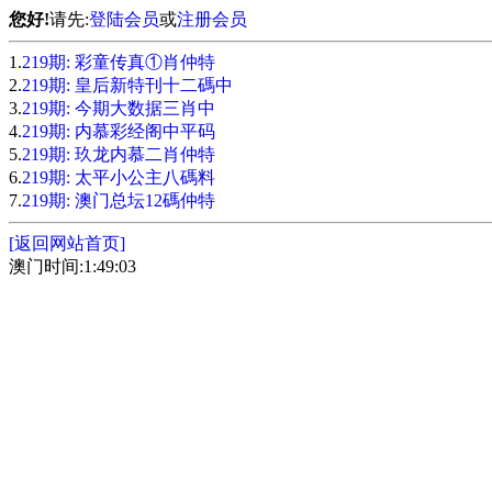
您好!
请先:
登陆会员
或
注册会员
1.
219期: 彩童传真①肖仲特
2.
219期: 皇后新特刊十二碼中
3.
219期: 今期大数据三肖中
4.
219期: 内慕彩经阁中平码
5.
219期: 玖龙内慕二肖仲特
6.
219期: 太平小公主八碼料
7.
219期: 澳门总坛12碼仲特
[返回网站首页]
澳门时间:1:49:03