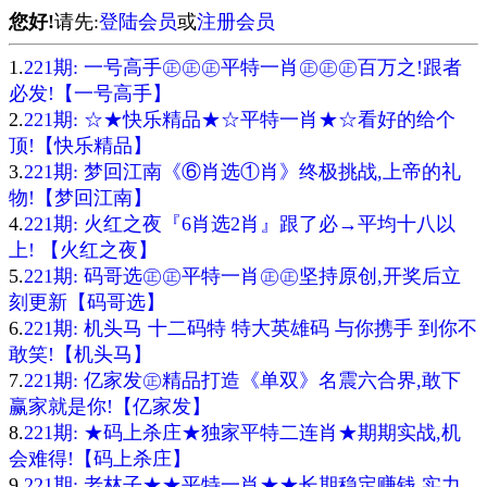
您好!
请先:
登陆会员
或
注册会员
1.
221期: 一号高手㊣㊣㊣平特一肖㊣㊣㊣百万之!跟者
必发!【一号高手】
2.
221期: ☆★快乐精品★☆平特一肖★☆看好的给个
顶!【快乐精品】
3.
221期: 梦回江南《⑥肖选①肖》终极挑战,上帝的礼
物!【梦回江南】
4.
221期: 火红之夜『6肖选2肖』跟了必→平均十八以
上! 【火红之夜】
5.
221期: 码哥选㊣㊣平特一肖㊣㊣坚持原创,开奖后立
刻更新【码哥选】
6.
221期: 机头马 十二码特 特大英雄码 与你携手 到你不
敢笑!【机头马】
7.
221期: 亿家发㊣精品打造《单双》名震六合界,敢下
赢家就是你!【亿家发】
8.
221期: ★码上杀庄★独家平特二连肖★期期实战,机
会难得!【码上杀庄】
9.
221期: 老林子★★平特一肖★★长期稳定赚钱,实力