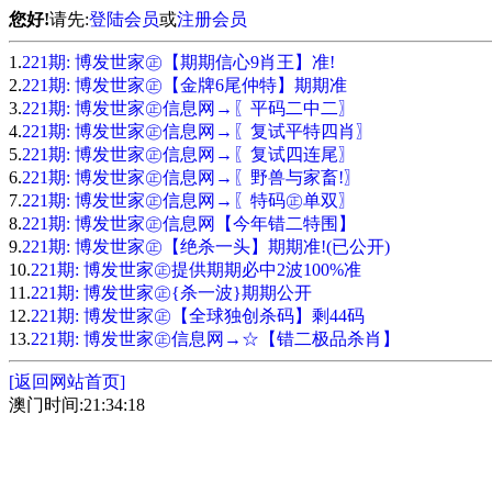
您好!
请先:
登陆会员
或
注册会员
1.
221期: 博发世家㊣【期期信心9肖王】准!
2.
221期: 博发世家㊣【金牌6尾仲特】期期准
3.
221期: 博发世家㊣信息网→〖平码二中二〗
4.
221期: 博发世家㊣信息网→〖复试平特四肖〗
5.
221期: 博发世家㊣信息网→〖复试四连尾〗
6.
221期: 博发世家㊣信息网→〖野兽与家畜!〗
7.
221期: 博发世家㊣信息网→〖特码㊣单双〗
8.
221期: 博发世家㊣信息网【今年错二特围】
9.
221期: 博发世家㊣【绝杀一头】期期准!(已公开)
10.
221期: 博发世家㊣提供期期必中2波100%准
11.
221期: 博发世家㊣{杀一波}期期公开
12.
221期: 博发世家㊣【全球独创杀码】剩44码
13.
221期: 博发世家㊣信息网→☆【错二极品杀肖】
[返回网站首页]
澳门时间:21:34:18