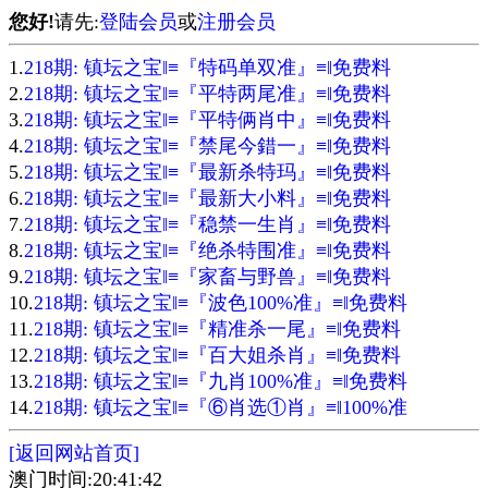
您好!
请先:
登陆会员
或
注册会员
1.
218期: 镇坛之宝‖≡『特码单双准』≡‖免费料
2.
218期: 镇坛之宝‖≡『平特两尾准』≡‖免费料
3.
218期: 镇坛之宝‖≡『平特俩肖中』≡‖免费料
4.
218期: 镇坛之宝‖≡『禁尾今錯一』≡‖免费料
5.
218期: 镇坛之宝‖≡『最新杀特玛』≡‖免费料
6.
218期: 镇坛之宝‖≡『最新大小料』≡‖免费料
7.
218期: 镇坛之宝‖≡『稳禁一生肖』≡‖免费料
8.
218期: 镇坛之宝‖≡『绝杀特围准』≡‖免费料
9.
218期: 镇坛之宝‖≡『家畜与野兽』≡‖免费料
10.
218期: 镇坛之宝‖≡『波色100%准』≡‖免费料
11.
218期: 镇坛之宝‖≡『精准杀一尾』≡‖免费料
12.
218期: 镇坛之宝‖≡『百大姐杀肖』≡‖免费料
13.
218期: 镇坛之宝‖≡『九肖100%准』≡‖免费料
14.
218期: 镇坛之宝‖≡『⑥肖选①肖』≡‖100%准
[返回网站首页]
澳门时间:20:41:42