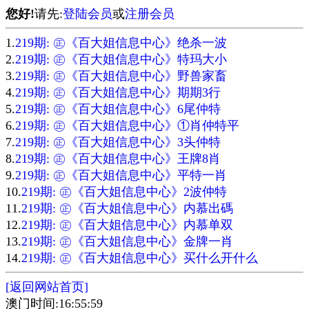
您好!
请先:
登陆会员
或
注册会员
1.
219期: ㊣《百大姐信息中心》绝杀一波
2.
219期: ㊣《百大姐信息中心》特玛大小
3.
219期: ㊣《百大姐信息中心》野兽家畜
4.
219期: ㊣《百大姐信息中心》期期3行
5.
219期: ㊣《百大姐信息中心》6尾仲特
6.
219期: ㊣《百大姐信息中心》①肖仲特平
7.
219期: ㊣《百大姐信息中心》3头仲特
8.
219期: ㊣《百大姐信息中心》王牌8肖
9.
219期: ㊣《百大姐信息中心》平特一肖
10.
219期: ㊣《百大姐信息中心》2波仲特
11.
219期: ㊣《百大姐信息中心》内慕出碼
12.
219期: ㊣《百大姐信息中心》内慕单双
13.
219期: ㊣《百大姐信息中心》金牌一肖
14.
219期: ㊣《百大姐信息中心》买什么开什么
[返回网站首页]
澳门时间:16:55:59