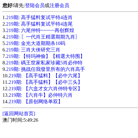
您好!
请先:
登陆会员
或
注册会员
1.
219期: 高手猛料复试平特4连肖
2.
219期: 高手猛料复试平特4连尾
3.
219期: 六尾仲特~~~~~再创辉煌
4.
219期: 〖一代肖王精選期期九肖〗
5.
219期: 金光大道期期杀10码
6.
219期: 三肖大侠研究三肖
7.
219期: 【特玛神偷】【精選大特围】
8.
219期: 碼王世家私家珍藏5肖必仲特
9.
219期: 挑战任我發里所有的六肖高手
10.
219期: 【高手猛料】【必中六尾】
11.
219期: 【高手猛料】【必中三头】
12.
219期: 【六盒才女六肖仲特专区】
13.
219期: 【六肖牛】必仲特六肖
14.
219期: 【原创网络单双】
[返回网站首页]
澳门时间:5:49:26