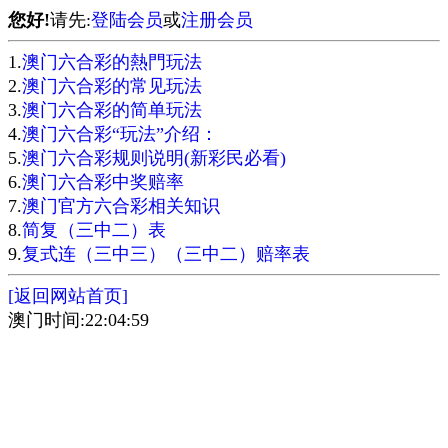
您好!
请先:
登陆会员
或
注册会员
1.
澳门六合彩的熱門玩法
2.
澳门六合彩的常见玩法
3.
澳门六合彩的简单玩法
4.
澳门六合彩“玩法”介绍：
5.
澳门六合彩规则说明(新彩民必看)
6.
澳门六合彩中奖赔率
7.
澳门官方六合彩相关知识
8.
简复（三中二）表
9.
复式连（三中三）（三中二）赔率表
[返回网站首页]
澳门时间:22:04:59