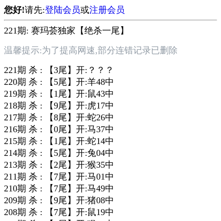
您好!
请先:
登陆会员
或
注册会员
221期: 赛玛荟独家【绝杀一尾】
温馨提示:为了提高网速,部分连错记录已删除
221期 杀 : 【3尾】开:？？？
220期 杀 : 【5尾】开:羊48中
219期 杀 : 【1尾】开:鼠43中
218期 杀 : 【9尾】开:虎17中
217期 杀 : 【8尾】开:蛇26中
216期 杀 : 【0尾】开:马37中
215期 杀 : 【1尾】开:蛇14中
214期 杀 : 【5尾】开:兔04中
213期 杀 : 【2尾】开:猴35中
211期 杀 : 【7尾】开:马01中
210期 杀 : 【7尾】开:马49中
209期 杀 : 【9尾】开:猪08中
208期 杀 : 【7尾】开:鼠19中