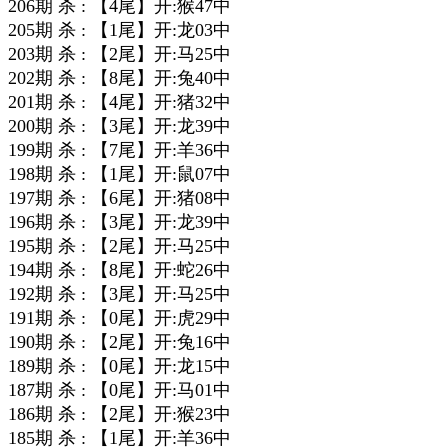
206期 杀 : 【4尾】开:猴47中
205期 杀 : 【1尾】开:龙03中
203期 杀 : 【2尾】开:马25中
202期 杀 : 【8尾】开:兔40中
201期 杀 : 【4尾】开:猪32中
200期 杀 : 【3尾】开:龙39中
199期 杀 : 【7尾】开:羊36中
198期 杀 : 【1尾】开:鼠07中
197期 杀 : 【6尾】开:猪08中
196期 杀 : 【3尾】开:龙39中
195期 杀 : 【2尾】开:马25中
194期 杀 : 【8尾】开:蛇26中
192期 杀 : 【3尾】开:马25中
191期 杀 : 【0尾】开:虎29中
190期 杀 : 【2尾】开:兔16中
189期 杀 : 【0尾】开:龙15中
187期 杀 : 【0尾】开:马01中
186期 杀 : 【2尾】开:猴23中
185期 杀 : 【1尾】开:羊36中