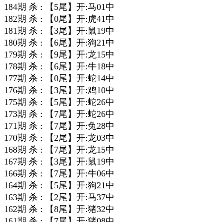
184期 杀 : 【5尾】开:马01中
182期 杀 : 【0尾】开:虎41中
181期 杀 : 【3尾】开:鼠19中
180期 杀 : 【6尾】开:狗21中
179期 杀 : 【9尾】开:龙15中
178期 杀 : 【6尾】开:牛18中
177期 杀 : 【0尾】开:蛇14中
176期 杀 : 【3尾】开:鸡10中
175期 杀 : 【5尾】开:蛇26中
173期 杀 : 【7尾】开:蛇26中
171期 杀 : 【7尾】开:兔28中
170期 杀 : 【2尾】开:龙03中
168期 杀 : 【7尾】开:龙15中
167期 杀 : 【3尾】开:鼠19中
166期 杀 : 【7尾】开:牛06中
164期 杀 : 【5尾】开:狗21中
163期 杀 : 【2尾】开:马37中
162期 杀 : 【8尾】开:猪32中
161期 杀 : 【7尾】开:猪08中