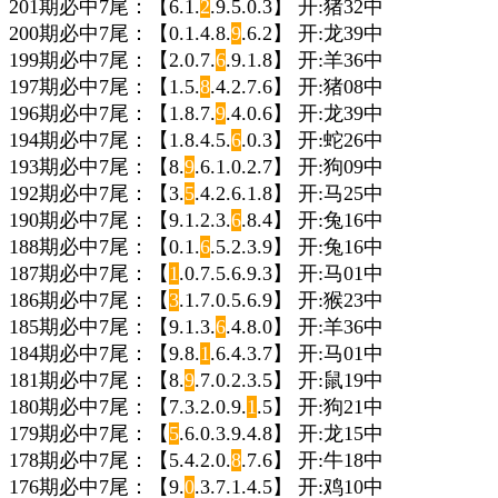
201期必中7尾：【6.1.
2
.9.5.0.3】 开:猪32中
200期必中7尾：【0.1.4.8.
9
.6.2】 开:龙39中
199期必中7尾：【2.0.7.
6
.9.1.8】 开:羊36中
197期必中7尾：【1.5.
8
.4.2.7.6】 开:猪08中
196期必中7尾：【1.8.7.
9
.4.0.6】 开:龙39中
194期必中7尾：【1.8.4.5.
6
.0.3】 开:蛇26中
193期必中7尾：【8.
9
.6.1.0.2.7】 开:狗09中
192期必中7尾：【3.
5
.4.2.6.1.8】 开:马25中
190期必中7尾：【9.1.2.3.
6
.8.4】 开:兔16中
188期必中7尾：【0.1.
6
.5.2.3.9】 开:兔16中
187期必中7尾：【
1
.0.7.5.6.9.3】 开:马01中
186期必中7尾：【
3
.1.7.0.5.6.9】 开:猴23中
185期必中7尾：【9.1.3.
6
.4.8.0】 开:羊36中
184期必中7尾：【9.8.
1
.6.4.3.7】 开:马01中
181期必中7尾：【8.
9
.7.0.2.3.5】 开:鼠19中
180期必中7尾：【7.3.2.0.9.
1
.5】 开:狗21中
179期必中7尾：【
5
.6.0.3.9.4.8】 开:龙15中
178期必中7尾：【5.4.2.0.
8
.7.6】 开:牛18中
176期必中7尾：【9.
0
.3.7.1.4.5】 开:鸡10中