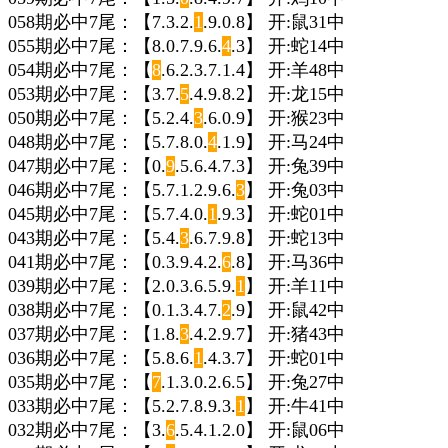
058期必中7尾：【7.3.2.
1
.9.0.8】 开:鼠31中
055期必中7尾：【8.0.7.9.6.
4
.3】 开:蛇14中
054期必中7尾：【
8
.6.2.3.7.1.4】 开:羊48中
053期必中7尾：【3.7.
5
.4.9.8.2】 开:龙15中
050期必中7尾：【5.2.4.
3
.6.0.9】 开:猴23中
048期必中7尾：【5.7.8.0.
4
.1.9】 开:马24中
047期必中7尾：【0.
9
.5.6.4.7.3】 开:兔39中
046期必中7尾：【5.7.1.2.9.6.
3
】 开:兔03中
045期必中7尾：【5.7.4.0.
1
.9.3】 开:蛇01中
043期必中7尾：【5.4.
3
.6.7.9.8】 开:蛇13中
041期必中7尾：【0.3.9.4.2.
6
.8】 开:马36中
039期必中7尾：【2.0.3.6.5.9.
1
】 开:羊11中
038期必中7尾：【0.1.3.4.7.
2
.9】 开:鼠42中
037期必中7尾：【1.8.
3
.4.2.9.7】 开:猪43中
036期必中7尾：【5.8.6.
1
.4.3.7】 开:蛇01中
035期必中7尾：【
7
.1.3.0.2.6.5】 开:兔27中
033期必中7尾：【5.2.7.8.9.3.
1
】 开:牛41中
032期必中7尾：【3.
6
.5.4.1.2.0】 开:鼠06中