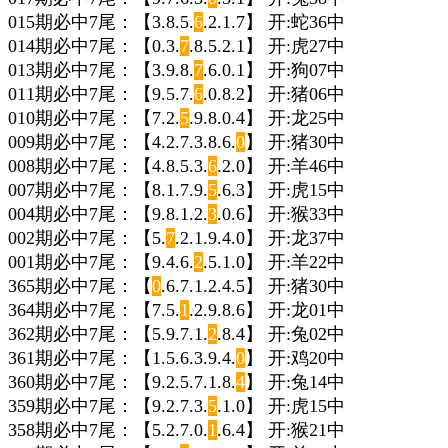
015期必中7尾：【3.8.5.
6
.2.1.7】 开:蛇36中
014期必中7尾：【0.3.
7
.8.5.2.1】 开:虎27中
013期必中7尾：【3.9.8.
7
.6.0.1】 开:狗07中
011期必中7尾：【9.5.7.
6
.0.8.2】 开:猪06中
010期必中7尾：【7.2.
5
.9.8.0.4】 开:龙25中
009期必中7尾：【4.2.7.3.8.6.
0
】 开:猪30中
008期必中7尾：【4.8.5.3.
6
.2.0】 开:羊46中
007期必中7尾：【8.1.7.9.
5
.6.3】 开:虎15中
004期必中7尾：【9.8.1.2.
3
.0.6】 开:猴33中
002期必中7尾：【5.
7
.2.1.9.4.0】 开:龙37中
001期必中7尾：【9.4.6.
2
.5.1.0】 开:羊22中
365期必中7尾：【
0
.6.7.1.2.4.5】 开:猪30中
364期必中7尾：【7.5.
1
.2.9.8.6】 开:龙01中
362期必中7尾：【5.9.7.1.
2
.8.4】 开:兔02中
361期必中7尾：【1.5.6.3.9.4.
0
】 开:鸡20中
360期必中7尾：【9.2.5.7.1.8.
4
】 开:兔14中
359期必中7尾：【9.2.7.3.
5
.1.0】 开:虎15中
358期必中7尾：【5.2.7.0.
1
.6.4】 开:猴21中