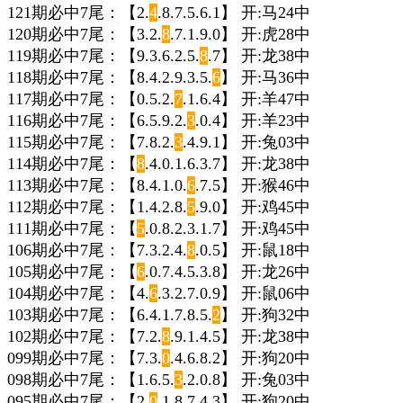
121期必中7尾：【2.
4
.8.7.5.6.1】 开:马24中
120期必中7尾：【3.2.
8
.7.1.9.0】 开:虎28中
119期必中7尾：【9.3.6.2.5.
8
.7】 开:龙38中
118期必中7尾：【8.4.2.9.3.5.
6
】 开:马36中
117期必中7尾：【0.5.2.
7
.1.6.4】 开:羊47中
116期必中7尾：【6.5.9.2.
3
.0.4】 开:羊23中
115期必中7尾：【7.8.2.
3
.4.9.1】 开:兔03中
114期必中7尾：【
8
.4.0.1.6.3.7】 开:龙38中
113期必中7尾：【8.4.1.0.
6
.7.5】 开:猴46中
112期必中7尾：【1.4.2.8.
5
.9.0】 开:鸡45中
111期必中7尾：【
5
.0.8.2.3.1.7】 开:鸡45中
106期必中7尾：【7.3.2.4.
8
.0.5】 开:鼠18中
105期必中7尾：【
6
.0.7.4.5.3.8】 开:龙26中
104期必中7尾：【4.
6
.3.2.7.0.9】 开:鼠06中
103期必中7尾：【6.4.1.7.8.5.
2
】 开:狗32中
102期必中7尾：【7.2.
8
.9.1.4.5】 开:龙38中
099期必中7尾：【7.3.
0
.4.6.8.2】 开:狗20中
098期必中7尾：【1.6.5.
3
.2.0.8】 开:兔03中
095期必中7尾：【2.
0
.1.8.7.4.3】 开:狗20中