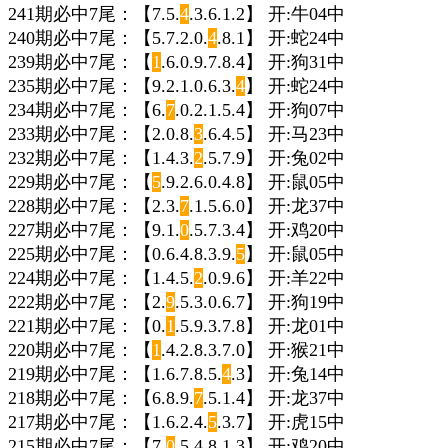
241期必中7尾：【7.5.
4
.3.6.1.2】 开:牛04中
240期必中7尾：【5.7.2.0.
4
.8.1】 开:蛇24中
239期必中7尾：【
1
.6.0.9.7.8.4】 开:狗31中
235期必中7尾：【9.2.1.0.6.3.
4
】 开:蛇24中
234期必中7尾：【6.
7
.0.2.1.5.4】 开:狗07中
233期必中7尾：【2.0.8.
3
.6.4.5】 开:马23中
232期必中7尾：【1.4.3.
2
.5.7.9】 开:兔02中
229期必中7尾：【
5
.9.2.6.0.4.8】 开:鼠05中
228期必中7尾：【2.3.
7
.1.5.6.0】 开:龙37中
227期必中7尾：【9.1.
0
.5.7.3.4】 开:鸡20中
225期必中7尾：【0.6.4.8.3.9.
5
】 开:鼠05中
224期必中7尾：【1.4.5.
2
.0.9.6】 开:羊22中
222期必中7尾：【2.
9
.5.3.0.6.7】 开:狗19中
221期必中7尾：【0.
1
.5.9.3.7.8】 开:龙01中
220期必中7尾：【
1
.4.2.8.3.7.0】 开:猴21中
219期必中7尾：【1.6.7.8.5.
4
.3】 开:兔14中
218期必中7尾：【6.8.9.
7
.5.1.4】 开:龙37中
217期必中7尾：【1.6.2.4.
5
.3.7】 开:虎15中
215期必中7尾：【7.
0
.5.4.8.1.3】 开:鸡20中