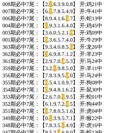
008期必中7尾：【2.
1
.6.3.9.0.8】 开:鸡21中
007期必中7尾：【6.
1
.7.8.5.4.9】 开:牛41中
006期必中7尾：【8.9.4.1.6.
3
.7】 开:蛇13中
004期必中7尾：【
5
.9.3.1.6.4.0】 开:鸡45中
003期必中7尾：【3.6.0.5.2.1.
9
】 开:鸡09中
001期必中7尾：【
9
.3.6.5.7.4.0】 开:牛29中
363期必中7尾：【9.3.4.0.8.5.
6
】 开:龙26中
362期必中7尾：【
3
.6.9.8.7.1.2】 开:羊23中
361期必中7尾：【2.9.7.0.
4
.5.3】 开:马24中
359期必中7尾：【3.2.
1
.9.8.5.0】 开:羊11中
356期必中7尾：【7.8.3.9.5.
4
.0】 开:马24中
355期必中7尾：【
8
.5.4.1.0.9.7】 开:狗08中
354期必中7尾：【
0
.9.4.8.1.6.2】 开:鼠30中
353期必中7尾：【2.6.7.0.
1
.9.5】 开:蛇01中
352期必中7尾：【6.1.9.7.2.
4
.5】 开:狗44中
351期必中7尾：【
4
.7.8.0.5.1.6】 开:虎04中
349期必中7尾：【0.
2
.3.9.5.7.1】 开:猴22中
348期必中7尾：【7.8.3.5.
6
.4.9】 开:虎16中
347期必中7尾：【8.5.2.
3
.6.9.0】 开:蛇13中