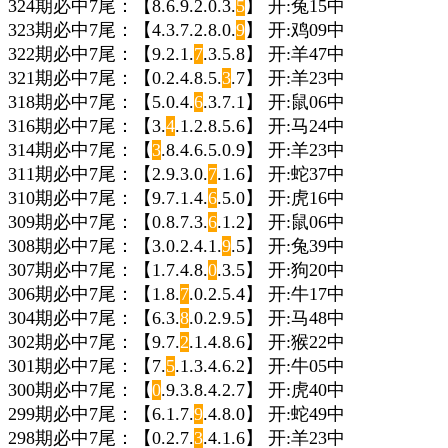
324期必中7尾：【8.6.9.2.0.3.
5
】 开:兔15中
323期必中7尾：【4.3.7.2.8.0.
9
】 开:鸡09中
322期必中7尾：【9.2.1.
7
.3.5.8】 开:羊47中
321期必中7尾：【0.2.4.8.5.
3
.7】 开:羊23中
318期必中7尾：【5.0.4.
6
.3.7.1】 开:鼠06中
316期必中7尾：【3.
4
.1.2.8.5.6】 开:马24中
314期必中7尾：【
3
.8.4.6.5.0.9】 开:羊23中
311期必中7尾：【2.9.3.0.
7
.1.6】 开:蛇37中
310期必中7尾：【9.7.1.4.
6
.5.0】 开:虎16中
309期必中7尾：【0.8.7.3.
6
.1.2】 开:鼠06中
308期必中7尾：【3.0.2.4.1.
9
.5】 开:兔39中
307期必中7尾：【1.7.4.8.
0
.3.5】 开:狗20中
306期必中7尾：【1.8.
7
.0.2.5.4】 开:牛17中
304期必中7尾：【6.3.
8
.0.2.9.5】 开:马48中
302期必中7尾：【9.7.
2
.1.4.8.6】 开:猴22中
301期必中7尾：【7.
5
.1.3.4.6.2】 开:牛05中
300期必中7尾：【
0
.9.3.8.4.2.7】 开:虎40中
299期必中7尾：【6.1.7.
9
.4.8.0】 开:蛇49中
298期必中7尾：【0.2.7.
3
.4.1.6】 开:羊23中