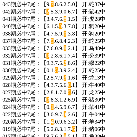
043期必中7尾：【9.
7
.8.6.2.5.0】 开:蛇37中
042期必中7尾：【
2
.5.3.9.0.6.7】 开:鼠42中
041期必中7尾：【3.4.7.6.
8
.1.5】 开:虎28中
040期必中7尾：【6.1.5.
0
.3.7.8】 开:狗20中
038期必中7尾：【4.7.5.9.
0
.3.8】 开:狗20中
037期必中7尾：【7.
5
.6.8.4.2.3】 开:蛇25中
033期必中7尾：【7.6.0.9.
8
.2.1】 开:马48中
032期必中7尾：【
9
.2.8.6.1.7.4】 开:兔39中
031期必中7尾：【9.3.7.5.
2
.8.6】 开:猴22中
030期必中7尾：【0.1.
5
.3.9.2.4】 开:蛇25中
029期必中7尾：【2.5.7.9.
3
.1.6】 开:龙13中
028期必中7尾：【4.3.7.5.6.
0
.1】 开:牛40中
027期必中7尾：【2.8.1.7.0.
5
.6】 开:龙25中
025期必中7尾：【
0
.8.3.1.2.6.9】 开:猪30中
024期必中7尾：【0.
1
.4.5.9.6.7】 开:鼠41中
022期必中7尾：【3.0.9.7.
4
.2.6】 开:牛04中
020期必中7尾：【1.
4
.0.9.6.3.2】 开:羊34中
019期必中7尾：【5.2.8.3.1.7.
6
】 开:猪06中
017期必中7尾：【9.7.6.3.
8
.5.1】 开:兔38中