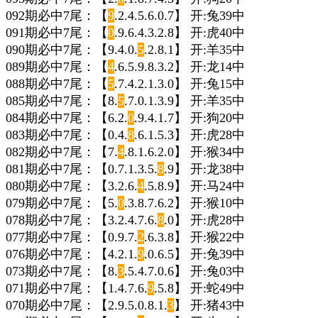
092期必中7尾：【
9
.2.4.5.6.0.7】 开:兔39中
091期必中7尾：【
0
.9.6.4.3.2.8】 开:虎40中
090期必中7尾：【9.4.0.
5
.2.8.1】 开:羊35中
089期必中7尾：【
4
.6.5.9.8.3.2】 开:龙14中
088期必中7尾：【
5
.7.4.2.1.3.0】 开:兔15中
085期必中7尾：【8.
5
.7.0.1.3.9】 开:羊35中
084期必中7尾：【6.2.
0
.9.4.1.7】 开:狗20中
083期必中7尾：【0.4.
8
.6.1.5.3】 开:虎28中
082期必中7尾：【7.
4
.8.1.6.2.0】 开:猴34中
081期必中7尾：【0.7.1.3.5.
8
.9】 开:龙38中
080期必中7尾：【3.2.6.
4
.5.8.9】 开:马24中
079期必中7尾：【5.
0
.3.8.7.6.2】 开:猴10中
078期必中7尾：【3.2.4.7.6.
8
.0】 开:虎28中
077期必中7尾：【0.9.7.
2
.6.3.8】 开:猴22中
076期必中7尾：【4.2.1.
9
.0.6.5】 开:兔39中
073期必中7尾：【8.
3
.5.4.7.0.6】 开:兔03中
071期必中7尾：【1.4.7.6.
9
.5.8】 开:蛇49中
070期必中7尾：【2.9.5.0.8.1.
3
】 开:猪43中