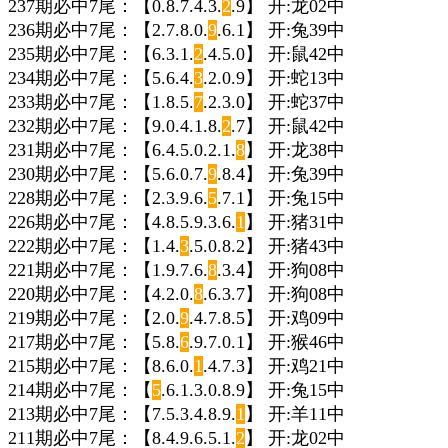
237期必中7尾：【0.8.7.4.3.
2
.9】 开:龙02中
236期必中7尾：【2.7.8.0.
9
.6.1】 开:兔39中
235期必中7尾：【6.3.1.
2
.4.5.0】 开:鼠42中
234期必中7尾：【5.6.4.
3
.2.0.9】 开:蛇13中
233期必中7尾：【1.8.5.
7
.2.3.0】 开:蛇37中
232期必中7尾：【9.0.4.1.8.
2
.7】 开:鼠42中
231期必中7尾：【6.4.5.0.2.1.
8
】 开:龙38中
230期必中7尾：【5.6.0.7.
9
.8.4】 开:兔39中
228期必中7尾：【2.3.9.6.
5
.7.1】 开:兔15中
226期必中7尾：【4.8.5.9.3.6.
1
】 开:猪31中
222期必中7尾：【1.4.
3
.5.0.8.2】 开:猪43中
221期必中7尾：【1.9.7.6.
8
.3.4】 开:狗08中
220期必中7尾：【4.2.0.
8
.6.3.7】 开:狗08中
219期必中7尾：【2.0.
9
.4.7.8.5】 开:鸡09中
217期必中7尾：【5.8.
6
.9.7.0.1】 开:猴46中
215期必中7尾：【8.6.0.
1
.4.7.3】 开:鸡21中
214期必中7尾：【
5
.6.1.3.0.8.9】 开:兔15中
213期必中7尾：【7.5.3.4.8.9.
1
】 开:羊11中
211期必中7尾：【8.4.9.6.5.1.
2
】 开:龙02中