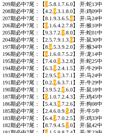
209期必中7尾：【
3
.5.8.1.7.6.0】 开:蛇13中
208期必中7尾：【4.2.
9
.3.1.8.0】 开:鸡09中
207期必中7尾：【8.1.9.3.6.5.
4
】 开:马24中
206期必中7尾：【
0
.1.6.4.2.7.8】 开:猴10中
205期必中7尾：【9.3.7.2.
1
.8.0】 开:蛇01中
204期必中7尾：【2.5.7.9.1.3.
0
】 开:鼠30中
197期必中7尾：【8.
4
.5.3.9.2.0】 开:猴34中
196期必中7尾：【
4
.1.6.0.7.5.2】 开:龙14中
195期必中7尾：【7.4.0.
5
.3.2.8】 开:蛇25中
194期必中7尾：【6.3.
9
.2.4.1.5】 开:牛29中
193期必中7尾：【2.9.5.
4
.3.7.1】 开:马24中
191期必中7尾：【0.2.
9
.6.3.7.1】 开:牛29中
190期必中7尾：【3.9.5.2.
8
.6.0】 开:鼠18中
187期必中7尾：【
5
.1.0.7.2.4.3】 开:鸡45中
186期必中7尾：【5.4.3.
8
.7.2.6】 开:狗08中
185期必中7尾：【2.4.6.0.9.
5
.8】 开:牛5中
183期必中7尾：【6.4.
3
.7.0.2.5】 开:鸡33中
182期必中7尾：【8.7.9.4.5.
2
.0】 开:鼠42中
181期必中7尾：【
3
.1.5.9.8.7.4】 开:羊23中