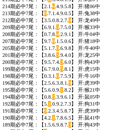
214期必中7尾：【2.1.
6
.4.9.5.8】 开:猪06中
213期必中7尾：【
8
.7.1.4.9.0.5】 开:兔38中
212期必中7尾：【3.5.0.8.2.7.
9
】 开:龙49中
209期必中7尾：【6.9.1.
3
.7.5.0】 开:猴33中
208期必中7尾：【0.7.8.
4
.2.9.1】 开:牛04中
207期必中7尾：【9.7.
8
.1.5.0.6】 开:猪18中
205期必中7尾：【5.1.7.
0
.6.9.8】 开:牛40中
201期必中7尾：【3.8.6.
5
.9.4.0】 开:龙25中
200期必中7尾：【9.5.7.4.
3
.6.0】 开:狗43中
199期必中7尾：【6.7.9.0.
5
.8.1】 开:虎15中
198期必中7尾：【0.3.1.
6
.7.5.9】 开:牛16中
196期必中7尾：【2.5.6.3.8.1.
9
】 开:虎39中
195期必中7尾：【5.6.0.9.
1
.8.2】 开:猴21中
194期必中7尾：【0.8.
5
.3.9.6.1】 开:鼠05中
192期必中7尾：【5.
1
.0.9.2.7.3】 开:狗31中
191期必中7尾：【
9
.2.3.4.5.8.7】 开:虎39中
190期必中7尾：【4.2.
1
.7.8.6.5】 开:鼠41中
189期必中7尾：【1.5.6.9.8.7.
3
】 开:狗43中