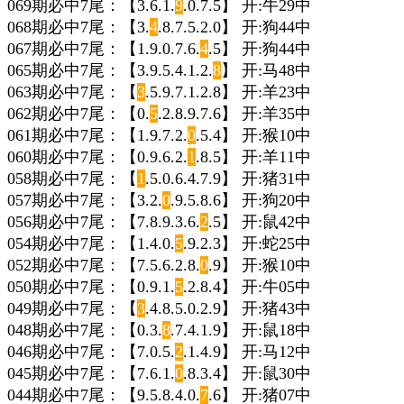
069期必中7尾：【3.6.1.
9
.0.7.5】 开:牛29中
068期必中7尾：【3.
4
.8.7.5.2.0】 开:狗44中
067期必中7尾：【1.9.0.7.6.
4
.5】 开:狗44中
065期必中7尾：【3.9.5.4.1.2.
8
】 开:马48中
063期必中7尾：【
3
.5.9.7.1.2.8】 开:羊23中
062期必中7尾：【0.
5
.2.8.9.7.6】 开:羊35中
061期必中7尾：【1.9.7.2.
0
.5.4】 开:猴10中
060期必中7尾：【0.9.6.2.
1
.8.5】 开:羊11中
058期必中7尾：【
1
.5.0.6.4.7.9】 开:猪31中
057期必中7尾：【3.2.
0
.9.5.8.6】 开:狗20中
056期必中7尾：【7.8.9.3.6.
2
.5】 开:鼠42中
054期必中7尾：【1.4.0.
5
.9.2.3】 开:蛇25中
052期必中7尾：【7.5.6.2.8.
0
.9】 开:猴10中
050期必中7尾：【0.9.1.
5
.2.8.4】 开:牛05中
049期必中7尾：【
3
.4.8.5.0.2.9】 开:猪43中
048期必中7尾：【0.3.
8
.7.4.1.9】 开:鼠18中
046期必中7尾：【7.0.5.
2
.1.4.9】 开:马12中
045期必中7尾：【7.6.1.
0
.8.3.4】 开:鼠30中
044期必中7尾：【9.5.8.4.0.
7
.6】 开:猪07中