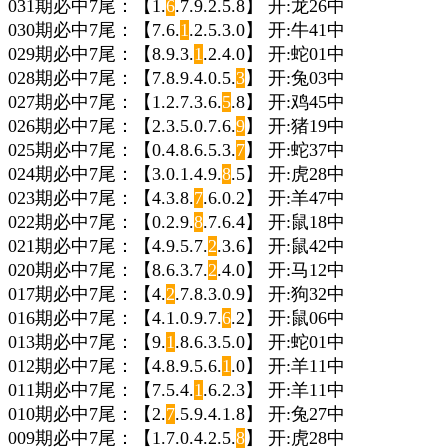
031期必中7尾：【1.
6
.7.9.2.5.8】 开:龙26中
030期必中7尾：【7.6.
1
.2.5.3.0】 开:牛41中
029期必中7尾：【8.9.3.
1
.2.4.0】 开:蛇01中
028期必中7尾：【7.8.9.4.0.5.
3
】 开:兔03中
027期必中7尾：【1.2.7.3.6.
5
.8】 开:鸡45中
026期必中7尾：【2.3.5.0.7.6.
9
】 开:猪19中
025期必中7尾：【0.4.8.6.5.3.
7
】 开:蛇37中
024期必中7尾：【3.0.1.4.9.
8
.5】 开:虎28中
023期必中7尾：【4.3.8.
7
.6.0.2】 开:羊47中
022期必中7尾：【0.2.9.
8
.7.6.4】 开:鼠18中
021期必中7尾：【4.9.5.7.
2
.3.6】 开:鼠42中
020期必中7尾：【8.6.3.7.
2
.4.0】 开:马12中
017期必中7尾：【4.
2
.7.8.3.0.9】 开:狗32中
016期必中7尾：【4.1.0.9.7.
6
.2】 开:鼠06中
013期必中7尾：【9.
1
.8.6.3.5.0】 开:蛇01中
012期必中7尾：【4.8.9.5.6.
1
.0】 开:羊11中
011期必中7尾：【7.5.4.
1
.6.2.3】 开:羊11中
010期必中7尾：【2.
7
.5.9.4.1.8】 开:兔27中
009期必中7尾：【1.7.0.4.2.5.
8
】 开:虎28中