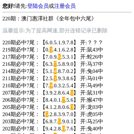
您好!
请先:
登陆会员
或
注册会员
220期：澳门惠澤社群《全年包中六尾》
温馨提示:为了提高网速,部分连错记录已删除
220期必中7尾：【6.0.5.1.9.7.8】 开:？？？
219期必中7尾：【0.
3
.4.1.6.2.8】 开:鼠43中
217期必中7尾：【7.0.9.
6
.5.3.1】 开:蛇26中
216期必中7尾：【6.3.
7
.5.8.9.0】 开:马37中
214期必中7尾：【5.1.
4
.8.7.0.2】 开:兔04中
211期必中7尾：【2.5.
1
.9.3.8.6】 开:马01中
210期必中7尾：【7.
9
.0.3.2.5.4】 开:马49中
207期必中7尾：【3.9.2.8.6.4.
1
】 开:鼠31中
206期必中7尾：【8.4.0.1.
7
.5.6】 开:猴47中
205期必中7尾：【4.1.2.8.0.6.
3
】 开:龙03中
204期必中7尾：【
5
.2.8.3.9.7.0】 开:虎05中
203期必中7尾：【6.8.7.
5
.9.0.1】 开:马25中
202期必中7尾：【9.4.2.8.
0
.7.6】 开:兔40中