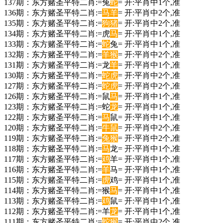
137期：东方赌圣平特二肖:=兔
蛇
= 开:平肖中1个,准
136期：东方赌圣平特二肖:=
马
羊
= 开:平肖中2个,准
135期：东方赌圣平特二肖:=
狗
猪
= 开:平肖中2个,准
134期：东方赌圣平特二肖:=虎
马
= 开:平肖中1个,准
133期：东方赌圣平特二肖:=
蛇
兔= 开:平肖中1个,准
132期：东方赌圣平特二肖:=
羊
猴
= 开:平肖中2个,准
131期：东方赌圣平特二肖:=龙
羊
= 开:平肖中1个,准
130期：东方赌圣平特二肖:=
蛇
虎
= 开:平肖中2个,准
127期：东方赌圣平特二肖:=
蛇
虎
= 开:平肖中2个,准
126期：东方赌圣平特二肖:=鼠
马
= 开:平肖中1个,准
123期：东方赌圣平特二肖:=蛇
龙
= 开:平肖中1个,准
122期：东方赌圣平特二肖:=
马
鼠= 开:平肖中1个,准
120期：东方赌圣平特二肖:=
牛
鼠
= 开:平肖中2个,准
119期：东方赌圣平特二肖:=
兔
猴
= 开:平肖中2个,准
118期：东方赌圣平特二肖:=
马
龙= 开:平肖中1个,准
117期：东方赌圣平特二肖:=
鸡
羊= 开:平肖中1个,准
116期：东方赌圣平特二肖:=
羊
马= 开:平肖中1个,准
115期：东方赌圣平特二肖:=
虎
鸡= 开:平肖中1个,准
114期：东方赌圣平特二肖:=猴
马
= 开:平肖中1个,准
113期：东方赌圣平特二肖:=
鸡
鼠= 开:平肖中1个,准
112期：东方赌圣平特二肖:=羊
龙
= 开:平肖中1个,准
111期：东方赌圣平特二肖:=
蛇
猴
= 开:平肖中2个,准