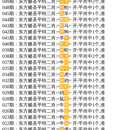
049期：东方赌圣平特二肖:=
马
羊
= 开:平肖中2个,准
048期：东方赌圣平特二肖:=
狗
蛇= 开:平肖中1个,准
045期：东方赌圣平特二肖:=
鼠
羊= 开:平肖中1个,准
044期：东方赌圣平特二肖:=
猪
猴
= 开:平肖中2个,准
043期：东方赌圣平特二肖:=
蛇
马= 开:平肖中1个,准
042期：东方赌圣平特二肖:=
虎
狗= 开:平肖中1个,准
041期：东方赌圣平特二肖:=羊
牛
= 开:平肖中1个,准
040期：东方赌圣平特二肖:=
蛇
虎
= 开:平肖中2个,准
039期：东方赌圣平特二肖:=
猴
蛇= 开:平肖中1个,准
038期：东方赌圣平特二肖:=
鼠
虎
= 开:平肖中2个,准
037期：东方赌圣平特二肖:=牛
鸡
= 开:平肖中1个,准
035期：东方赌圣平特二肖:=
狗
牛
= 开:平肖中2个,准
034期：东方赌圣平特二肖:=
猪
虎= 开:平肖中1个,准
032期：东方赌圣平特二肖:=
猴
鸡= 开:平肖中1个,准
030期：东方赌圣平特二肖:=
鼠
蛇
= 开:平肖中2个,准
029期：东方赌圣平特二肖:=鸡
狗
= 开:平肖中1个,准
028期：东方赌圣平特二肖:=鼠
虎
= 开:平肖中1个,准
027期：东方赌圣平特二肖:=牛
猴
= 开:平肖中1个,准
026期：东方赌圣平特二肖:=牛
鼠
= 开:平肖中1个,准
023期：东方赌圣平特二肖:=狗
马
= 开:平肖中1个,准
022期：东方赌圣平特二肖:=牛
鼠
= 开:平肖中1个,准
021期：东方赌圣平特二肖:=
鼠
虎= 开:平肖中1个,准