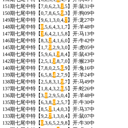
151期七尾中特【7,0,6,2,3,
1
,5】开:鼠31中
150期七尾中特【0,7,8,6,5,
9
,3】开:狗09中
149期七尾中特【9,6,1,3,0,4,
7
】开:龙27中
148期七尾中特【
8
,5,6,4,3,1,7】开:羊48中
147期七尾中特【
3
,6,4,2,1,5,8】开:马13中
146期七尾中特【8,3,
2
,4,1,6,0】开:牛42中
145期七尾中特【1,7,
5
,2,9,3,0】开:虎05中
144期七尾中特【5,9,6,1,
3
,8,4】开:鼠43中
142期七尾中特【2,5,1,
3
,8,7,0】开:猴23中
140期七尾中特【7,8,0,2,5,
6
,9】开:兔16中
139期七尾中特【6,5,8,
4
,2,7,9】开:羊24中
138期七尾中特【2,5,8,3,1,
9
,7】开:马49中
137期七尾中特【1,8,4,3,2,
6
,5】开:蛇26中
136期七尾中特【3,
8
,2,9,5,0,4】开:羊48中
135期七尾中特【6,3,8,
0
,2,5,7】开:牛30中
134期七尾中特【8,5,
7
,1,4,0,3】开:马37中
133期七尾中特【9,2,
7
,1,3,0,4】开:鼠07中
132期七尾中特【
0
,3,6,5,2,9,8】开:牛30中