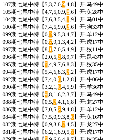
107期七尾中特【5,3,7,0,
9
,4,8】开:马49中
105期七尾中特【4,7,5,0,9,
8
,6】开:兔28中
104期七尾中特【7,6,3,5,4,
1
,9】开:马01中
100期七尾中特【7,4,5,9,0,
3
,6】开:狗33中
099期七尾中特【0,
2
,9,5,3,4,7】开:羊12中
098期七尾中特【0,
7
,9,1,3,4,2】开:虎17中
097期七尾中特【8,
1
,7,0,5,4,9】开:猴11中
096期七尾中特【2,0,5,
3
,8,9,7】开:鼠43中
095期七尾中特【
5
,4,9,7,6,8,3】开:猴35中
094期七尾中特【5,4,6,8,3,
7
,2】开:虎17中
092期七尾中特【7,4,0,
6
,1,2,8】开:牛06中
090期七尾中特【3,2,1,
6
,4,5,9】开:羊36中
089期七尾中特【
9
,8,1,6,2,3,7】开:马49中
088期七尾中特【0,5,
7
,4,1,6,8】开:龙27中
086期七尾中特【7,0,5,
2
,9,4,8】开:羊12中
084期七尾中特【7,5,0,9,3,8,
6
】开:兔16中
082期七尾中特【0,9,3,8,
7
,4,5】开:龙27中
081期七尾中特【6,2,1,8,9,5,
7
】开:虎17中
079期七尾中特【
5
,9,6,0,4,8,7】开:猴35中