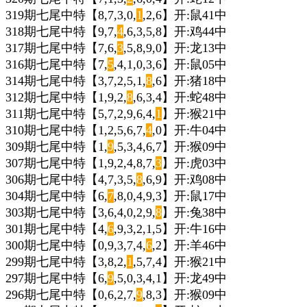
319期七尾中特【8,7,3,0,
1
,2,6】开:鼠41中
318期七尾中特【9,7,
4
,6,3,5,8】开:鸡44中
317期七尾中特【7,6,
3
,5,8,9,0】开:龙13中
316期七尾中特【7,
5
,4,1,0,3,6】开:鼠05中
314期七尾中特【3,7,2,5,1,
8
,6】开:猪18中
312期七尾中特【1,9,2,
8
,6,3,4】开:蛇48中
311期七尾中特【5,7,2,9,6,4,
1
】开:猴21中
310期七尾中特【1,2,5,6,7,
4
,0】开:牛04中
309期七尾中特【1,
9
,5,3,4,6,7】开:猴09中
307期七尾中特【1,9,2,4,8,7,
3
】开:虎03中
306期七尾中特【4,7,3,5,
8
,6,9】开:鸡08中
304期七尾中特【6,
7
,8,0,4,9,3】开:鼠17中
303期七尾中特【3,6,4,0,2,9,
8
】开:兔38中
301期七尾中特【4,
6
,9,3,2,1,5】开:牛16中
300期七尾中特【0,9,3,7,4,
6
,2】开:羊46中
299期七尾中特【3,8,2,
1
,5,7,4】开:猴21中
297期七尾中特【6,
9
,5,0,3,4,1】开:龙49中
296期七尾中特【0,6,2,7,
9
,8,3】开:猴09中