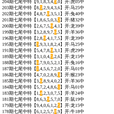
204期七尾中特【9,1,8,3,4,
5
,0】开:虎05中
203期七尾中特【8,
5
,2,9,4,3,6】开:马25中
202期七尾中特【4,8,7,
0
,3,5,1】开:兔40中
201期七尾中特【1,8,6,5,0,3,
2
】开:猪32中
200期七尾中特【2,6,7,5,
9
,4,1】开:龙39中
199期七尾中特【3,2,8,9,7,
6
,5】开:羊36中
196期七尾中特【2,8,
9
,4,1,7,5】开:龙39中
195期七尾中特【
5
,9,3,1,8,2,4】开:马25中
191期七尾中特【5,4,7,8,
9
,3,1】开:虎29中
189期七尾中特【3,1,0,4,
5
,2,6】开:龙15中
188期七尾中特【
6
,7,9,0,5,2,1】开:兔16中
187期七尾中特【
1
,4,5,6,7,2,0】开:马01中
186期七尾中特【4,7,0,2,8,9,
3
】开:猴23中
185期七尾中特【3,
6
,8,9,4,0,2】开:羊36中
184期七尾中特【5,7,2,4,8,6,
1
】开:马01中
183期七尾中特【1,
4
,2,3,0,7,5】开:羊24中
181期七尾中特【8,6,3,
9
,5,7,0】开:鼠19中
179期七尾中特【9,4,0,6,1,2,
5
】开:龙15中
178期七尾中特【6,1,2,5,7,
8
,9】开:牛18中