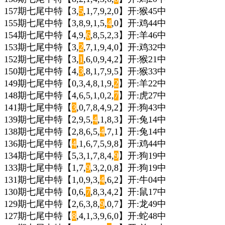
157期七尾中特【3,
5
,1,7,9,2,0】开:猴45中
155期七尾中特【3,8,9,1,5,
4
,0】开:鸡44中
154期七尾中特【4,9,
6
,8,5,2,3】开:羊46中
153期七尾中特【3,
2
,7,1,9,4,0】开:鸡32中
152期七尾中特【3,
1
,6,0,9,4,2】开:猴21中
150期七尾中特【4,
3
,8,1,7,9,5】开:猴33中
149期七尾中特【0,3,4,8,1,9,
2
】开:羊22中
148期七尾中特【4,6,5,1,0,2,
7
】开:虎27中
141期七尾中特【
3
,0,7,8,4,9,2】开:狗43中
139期七尾中特【2,9,5,
4
,1,8,3】开:兔14中
138期七尾中特【2,8,6,5,
4
,7,1】开:兔14中
136期七尾中特【
4
,1,6,7,5,9,8】开:鸡44中
134期七尾中特【5,3,1,7,8,4,
9
】开:狗19中
133期七尾中特【1,7,
9
,3,2,0,8】开:狗19中
131期七尾中特【1,0,9,3,
4
,6,2】开:牛04中
130期七尾中特【0,6,
7
,8,3,4,2】开:鼠17中
129期七尾中特【2,6,3,8,
9
,0,7】开:龙49中
127期七尾中特【
8
,4,1,3,9,6,0】开:蛇48中