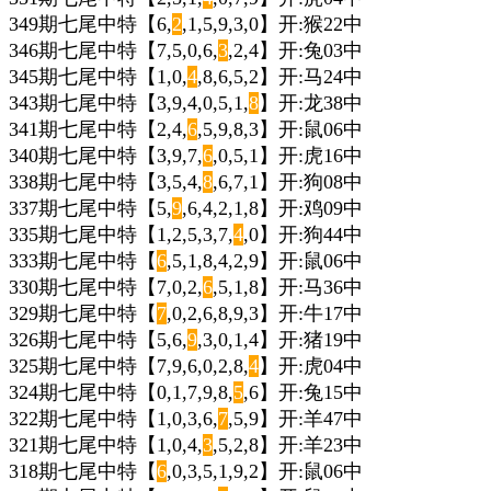
349期七尾中特【6,
2
,1,5,9,3,0】开:猴22中
346期七尾中特【7,5,0,6,
3
,2,4】开:兔03中
345期七尾中特【1,0,
4
,8,6,5,2】开:马24中
343期七尾中特【3,9,4,0,5,1,
8
】开:龙38中
341期七尾中特【2,4,
6
,5,9,8,3】开:鼠06中
340期七尾中特【3,9,7,
6
,0,5,1】开:虎16中
338期七尾中特【3,5,4,
8
,6,7,1】开:狗08中
337期七尾中特【5,
9
,6,4,2,1,8】开:鸡09中
335期七尾中特【1,2,5,3,7,
4
,0】开:狗44中
333期七尾中特【
6
,5,1,8,4,2,9】开:鼠06中
330期七尾中特【7,0,2,
6
,5,1,8】开:马36中
329期七尾中特【
7
,0,2,6,8,9,3】开:牛17中
326期七尾中特【5,6,
9
,3,0,1,4】开:猪19中
325期七尾中特【7,9,6,0,2,8,
4
】开:虎04中
324期七尾中特【0,1,7,9,8,
5
,6】开:兔15中
322期七尾中特【1,0,3,6,
7
,5,9】开:羊47中
321期七尾中特【1,0,4,
3
,5,2,8】开:羊23中
318期七尾中特【
6
,0,3,5,1,9,2】开:鼠06中