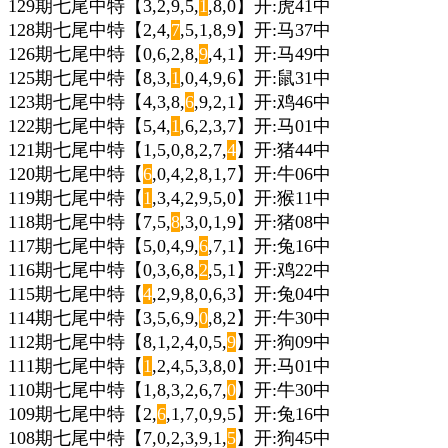
129期七尾中特【3,2,9,5,
1
,8,0】开:虎41中
128期七尾中特【2,4,
7
,5,1,8,9】开:马37中
126期七尾中特【0,6,2,8,
9
,4,1】开:马49中
125期七尾中特【8,3,
1
,0,4,9,6】开:鼠31中
123期七尾中特【4,3,8,
6
,9,2,1】开:鸡46中
122期七尾中特【5,4,
1
,6,2,3,7】开:马01中
121期七尾中特【1,5,0,8,2,7,
4
】开:猪44中
120期七尾中特【
6
,0,4,2,8,1,7】开:牛06中
119期七尾中特【
1
,3,4,2,9,5,0】开:猴11中
118期七尾中特【7,5,
8
,3,0,1,9】开:猪08中
117期七尾中特【5,0,4,9,
6
,7,1】开:兔16中
116期七尾中特【0,3,6,8,
2
,5,1】开:鸡22中
115期七尾中特【
4
,2,9,8,0,6,3】开:兔04中
114期七尾中特【3,5,6,9,
0
,8,2】开:牛30中
112期七尾中特【8,1,2,4,0,5,
9
】开:狗09中
111期七尾中特【
1
,2,4,5,3,8,0】开:马01中
110期七尾中特【1,8,3,2,6,7,
0
】开:牛30中
109期七尾中特【2,
6
,1,7,0,9,5】开:兔16中
108期七尾中特【7,0,2,3,9,1,
5
】开:狗45中