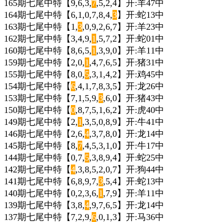
165期七尾中特【9,6,3,
7
,5,2,4】开:羊47中
164期七尾中特【6,1,0,7,8,4,
3
】开:蛇13中
163期七尾中特【1,
3
,0,9,2,6,7】开:羊23中
162期七尾中特【3,4,9,
1
,5,7,2】开:蛇01中
160期七尾中特【8,6,5,
1
,3,9,0】开:羊11中
159期七尾中特【2,0,
1
,4,7,6,5】开:猪31中
155期七尾中特【8,0,
5
,3,1,4,2】开:鸡45中
154期七尾中特【
6
,4,1,7,8,3,5】开:龙26中
153期七尾中特【7,1,5,9,
3
,6,0】开:猪43中
150期七尾中特【
0
,8,7,5,1,6,2】开:虎40中
149期七尾中特【2,
1
,3,5,0,8,9】开:牛41中
146期七尾中特【2,6,
4
,3,7,8,0】开:龙14中
145期七尾中特【8,
7
,4,5,3,1,0】开:牛17中
144期七尾中特【0,7,
5
,3,8,9,4】开:蛇25中
142期七尾中特【
4
,3,8,5,2,0,7】开:狗44中
141期七尾中特【6,8,9,7,
3
,5,4】开:蛇13中
140期七尾中特【0,2,3,6,
1
,7,9】开:羊11中
139期七尾中特【3,8,
4
,9,7,6,5】开:龙14中
137期七尾中特【7,2,9,
6
,0,1,3】开:马36中