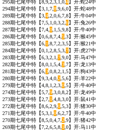
295期七尾中特【8,9,2,3,1,0,
4
】开:蛇24中
294期七尾中特【3,1,7,
8
,9,6,0】开:蛇48中
289期七尾中特【3,
4
,2,0,6,7,8】开:牛04中
288期七尾中特【7,5,1,0,3,2,
6
】开:兔26中
287期七尾中特【7,4,
0
,1,5,9,8】开:牛40中
286期七尾中特【0,6,8,7,4,
5
,3】开:猴45中
285期七尾中特【6,
1
,8,7,2,3,5】开:猴21中
284期七尾中特【0,1,2,8,5,3,
7
】开:虎27中
283期七尾中特【6,3,2,1,
7
,9,0】开:马47中
282期七尾中特【8,0,1,5,4,
3
,7】开:龙13中
281期七尾中特【6,
3
,0,8,2,1,5】开:狗43中
280期七尾中特【9,3,4,0,
2
,5,6】开:羊22中
279期七尾中特【4,8,1,2,3,
0
,5】开:牛40中
274期七尾中特【5,7,
9
,3,0,8,2】开:龙49中
273期七尾中特【2,7,
1
,4,8,3,0】开:鼠41中
272期七尾中特【8,6,2,9,
0
,5,3】开:猪30中
271期七尾中特【5,3,1,
0
,6,2,7】开:牛40中
270期七尾中特【8,5,0,4,7,
2
,9】开:猪42中
269期七尾中特【7,2,6,5,8,
1
,0】开:马11中