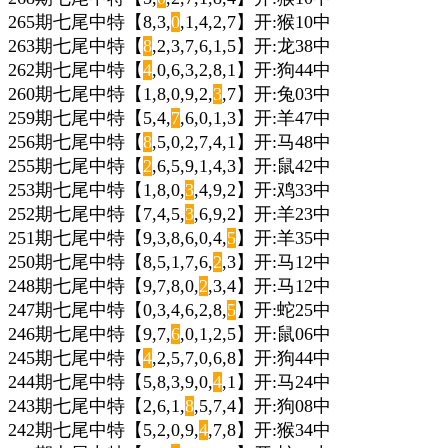
265期七尾中特【8,3,
0
,1,4,2,7】开:猴10中
263期七尾中特【
8
,2,3,7,6,1,5】开:龙38中
262期七尾中特【
4
,0,6,3,2,8,1】开:狗44中
260期七尾中特【1,8,0,9,2,
3
,7】开:兔03中
259期七尾中特【5,4,
7
,6,0,1,3】开:羊47中
256期七尾中特【
8
,5,0,2,7,4,1】开:马48中
255期七尾中特【
2
,6,5,9,1,4,3】开:鼠42中
253期七尾中特【1,8,0,
3
,4,9,2】开:鸡33中
252期七尾中特【7,4,5,
3
,6,9,2】开:羊23中
251期七尾中特【9,3,8,6,0,4,
5
】开:羊35中
250期七尾中特【8,5,1,7,6,
2
,3】开:马12中
248期七尾中特【9,7,8,0,
2
,3,4】开:马12中
247期七尾中特【0,3,4,6,2,8,
5
】开:蛇25中
246期七尾中特【9,7,
6
,0,1,2,5】开:鼠06中
245期七尾中特【
4
,2,5,7,0,6,8】开:狗44中
244期七尾中特【5,8,3,9,0,
4
,1】开:马24中
243期七尾中特【2,6,1,
8
,5,7,4】开:狗08中
242期七尾中特【5,2,0,9,
4
,7,8】开:猴34中