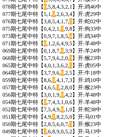
078期七尾中特【
6
,5,8,4,3,2,1】开:鸡46中
077期七尾中特【5,1,
9
,2,6,3,4】开:虎29中
076期七尾中特【3,8,5,4,1,7,
2
】开:蛇02中
075期七尾中特【0,4,2,1,
3
,9,8】开:狗33中
073期七尾中特【0,9,7,1,8,5,
4
】开:鸡34中
071期七尾中特【
8
,1,2,6,4,9,5】开:羊48中
069期七尾中特【0,1,8,7,
4
,3,9】开:羊24中
068期七尾中特【5,7,9,6,2,0,
3
】开:猴23中
065期七尾中特【4,0,1,3,6,2,
5
】开:虎05中
064期七尾中特【3,7,9,6,
8
,2,5】开:牛18中
059期七尾中特【8,6,
0
,4,1,7,3】开:鸡10中
057期七尾中特【4,6,5,
3
,2,8,0】开:猴23中
056期七尾中特【3,0,1,9,
8
,4,2】开:羊48中
054期七尾中特【
8
,7,4,3,1,0,6】开:羊48中
052期七尾中特【7,5,4,9,
8
,1,0】开:蛇38中
051期七尾中特【4,9,
1
,8,2,5,0】开:马01中
050期七尾中特【2,8,5,6,0,7,
3
】开:猴23中
049期七尾中特【
3
,6,8,9,0,5,2】开:马13中