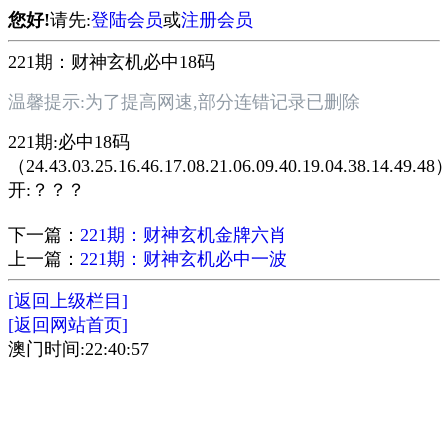
您好!
请先:
登陆会员
或
注册会员
221期：财神玄机必中18码
温馨提示:为了提高网速,部分连错记录已删除
221期:必中18码
（24.43.03.25.16.46.17.08.21.06.09.40.19.04.38.14.49.48
开:？？？
下一篇：
221期：财神玄机金牌六肖
上一篇：
221期：财神玄机必中一波
[返回上级栏目]
[返回网站首页]
澳门时间:22:40:57