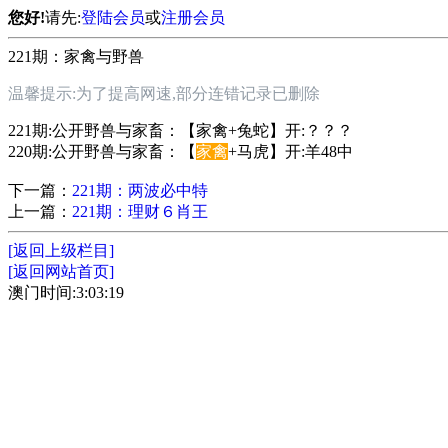
您好!
请先:
登陆会员
或
注册会员
221期：家禽与野兽
温馨提示:为了提高网速,部分连错记录已删除
221期:公开野兽与家畜：【家禽+兔蛇】开:？？？
220期:公开野兽与家畜：【
家禽
+马虎】开:羊48中
下一篇：
221期：两波必中特
上一篇：
221期：理财６肖王
[返回上级栏目]
[返回网站首页]
澳门时间:3:03:19