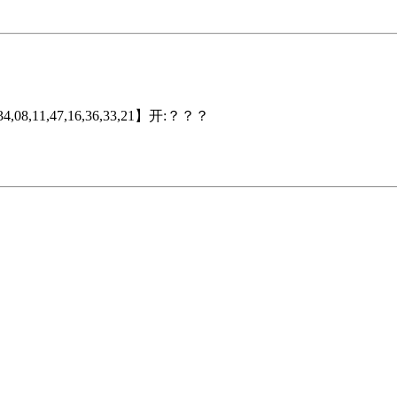
34,08,11,47,16,36,33,21】开:？？？