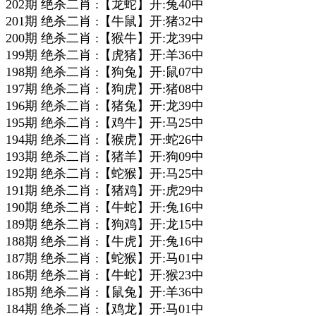
202期 绝杀二肖 :【龙蛇】开:兔40中
201期 绝杀二肖 :【牛鼠】开:猪32中
200期 绝杀二肖 :【猴牛】开:龙39中
199期 绝杀二肖 :【虎猪】开:羊36中
198期 绝杀二肖 :【狗兔】开:鼠07中
197期 绝杀二肖 :【狗虎】开:猪08中
196期 绝杀二肖 :【猪兔】开:龙39中
195期 绝杀二肖 :【鸡牛】开:马25中
194期 绝杀二肖 :【猴虎】开:蛇26中
193期 绝杀二肖 :【猪羊】开:狗09中
192期 绝杀二肖 :【蛇猴】开:马25中
191期 绝杀二肖 :【猪鸡】开:虎29中
190期 绝杀二肖 :【牛蛇】开:兔16中
189期 绝杀二肖 :【狗鸡】开:龙15中
188期 绝杀二肖 :【牛虎】开:兔16中
187期 绝杀二肖 :【蛇猴】开:马01中
186期 绝杀二肖 :【牛蛇】开:猴23中
185期 绝杀二肖 :【鼠兔】开:羊36中
184期 绝杀二肖 :【鸡龙】开:马01中