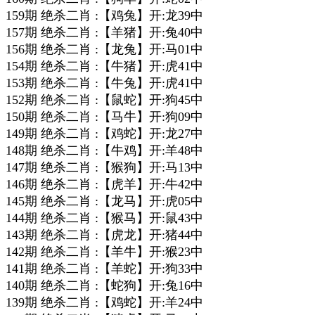
159期 绝杀二肖 :【鸡兔】开:龙39中
157期 绝杀二肖 :【羊猪】开:兔40中
156期 绝杀二肖 :【龙兔】开:马01中
154期 绝杀二肖 :【牛猪】开:虎41中
153期 绝杀二肖 :【牛兔】开:虎41中
152期 绝杀二肖 :【鼠蛇】开:狗45中
150期 绝杀二肖 :【马牛】开:狗09中
149期 绝杀二肖 :【鸡蛇】开:龙27中
148期 绝杀二肖 :【牛鸡】开:羊48中
147期 绝杀二肖 :【猴狗】开:马13中
146期 绝杀二肖 :【虎羊】开:牛42中
145期 绝杀二肖 :【龙马】开:虎05中
144期 绝杀二肖 :【猴马】开:鼠43中
143期 绝杀二肖 :【虎龙】开:猪44中
142期 绝杀二肖 :【羊牛】开:猴23中
141期 绝杀二肖 :【羊蛇】开:狗33中
140期 绝杀二肖 :【蛇狗】开:兔16中
139期 绝杀二肖 :【鸡蛇】开:羊24中