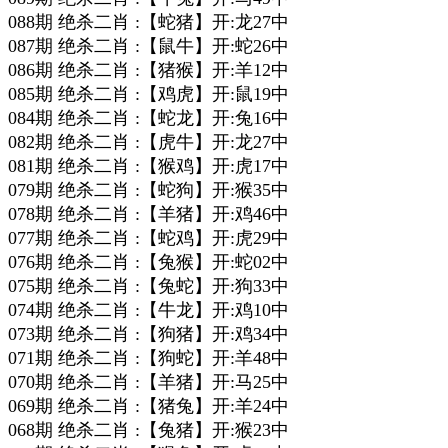
088期 绝杀二肖 :【蛇猪】开:龙27中
087期 绝杀二肖 :【鼠牛】开:蛇26中
086期 绝杀二肖 :【猪猴】开:羊12中
085期 绝杀二肖 :【鸡虎】开:鼠19中
084期 绝杀二肖 :【蛇龙】开:兔16中
082期 绝杀二肖 :【虎牛】开:龙27中
081期 绝杀二肖 :【猴鸡】开:虎17中
079期 绝杀二肖 :【蛇狗】开:猴35中
078期 绝杀二肖 :【羊猪】开:鸡46中
077期 绝杀二肖 :【蛇鸡】开:虎29中
076期 绝杀二肖 :【兔猴】开:蛇02中
075期 绝杀二肖 :【兔蛇】开:狗33中
074期 绝杀二肖 :【牛龙】开:鸡10中
073期 绝杀二肖 :【狗猪】开:鸡34中
071期 绝杀二肖 :【狗蛇】开:羊48中
070期 绝杀二肖 :【羊猪】开:马25中
069期 绝杀二肖 :【猪兔】开:羊24中
068期 绝杀二肖 :【兔猪】开:猴23中