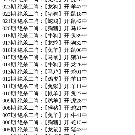
023期 绝杀二肖 :【龙狗】开:羊47中
022期 绝杀二肖 :【猪狗】开:鼠18中
021期 绝杀二肖 :【蛇鸡】开:鼠42中
020期 绝杀二肖 :【狗猪】开:马12中
018期 绝杀二肖 :【牛狗】开:兔39中
017期 绝杀二肖 :【龙蛇】开:狗32中
016期 绝杀二肖 :【兔羊】开:鼠06中
015期 绝杀二肖 :【马鼠】开:猪31中
014期 绝杀二肖 :【牛狗】开:龙26中
013期 绝杀二肖 :【马鸡】开:蛇01中
012期 绝杀二肖 :【鸡虎】开:羊11中
011期 绝杀二肖 :【兔猴】开:羊11中
010期 绝杀二肖 :【鼠羊】开:兔27中
009期 绝杀二肖 :【鸡羊】开:虎28中
008期 绝杀二肖 :【猴猪】开:鸡21中
007期 绝杀二肖 :【兔羊】开:牛41中
006期 绝杀二肖 :【狗猪】开:蛇13中
005期 绝杀二肖 :【龙鼠】开:猪43中