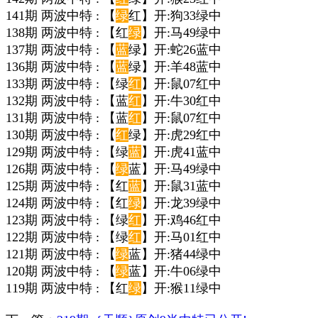
141期 两波中特 : 【
绿
红】开:狗33绿中
138期 两波中特 : 【红
绿
】开:马49绿中
137期 两波中特 : 【
蓝
绿】开:蛇26蓝中
136期 两波中特 : 【
蓝
绿】开:羊48蓝中
133期 两波中特 : 【绿
红
】开:鼠07红中
132期 两波中特 : 【蓝
红
】开:牛30红中
131期 两波中特 : 【蓝
红
】开:鼠07红中
130期 两波中特 : 【
红
绿】开:虎29红中
129期 两波中特 : 【绿
蓝
】开:虎41蓝中
126期 两波中特 : 【
绿
蓝】开:马49绿中
125期 两波中特 : 【红
蓝
】开:鼠31蓝中
124期 两波中特 : 【红
绿
】开:龙39绿中
123期 两波中特 : 【绿
红
】开:鸡46红中
122期 两波中特 : 【绿
红
】开:马01红中
121期 两波中特 : 【
绿
蓝】开:猪44绿中
120期 两波中特 : 【
绿
蓝】开:牛06绿中
119期 两波中特 : 【红
绿
】开:猴11绿中